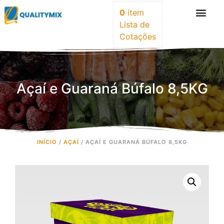
0
item
Lista de
Cotações
Açaí e Guaraná Búfalo 8,5KG
INÍCIO
/
AÇAÍ
/ AÇAÍ E GUARANÁ BÚFALO 8,5KG