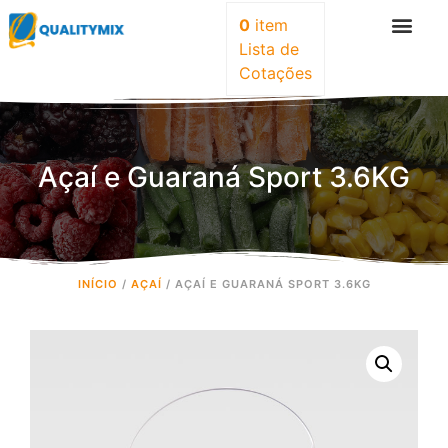
0
item
Lista de
Cotações
Açaí e Guaraná Sport 3.6KG
INÍCIO
/
AÇAÍ
/ AÇAÍ E GUARANÁ SPORT 3.6KG