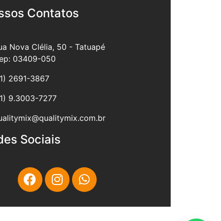
ssos Contatos
ua Nova Clélia, 50 - Tatuapé
ep: 03409-050
11) 2691-3867
11) 9.3003-7277
ualitymix@qualitymix.com.br
des Sociais