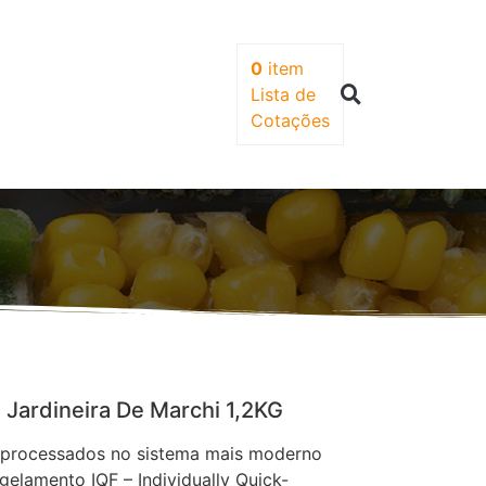
0
item
Lista de
Cotações
Jardineira De Marchi 1,2KG
 processados no sistema mais moderno
gelamento IQF – Individually Quick-