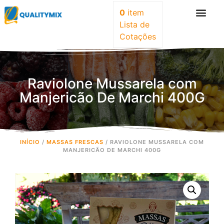
0
item
Lista de
Cotações
Raviolone Mussarela com
Manjericão De Marchi 400G
INÍCIO
/
MASSAS FRESCAS
/ RAVIOLONE MUSSARELA COM
MANJERICÃO DE MARCHI 400G