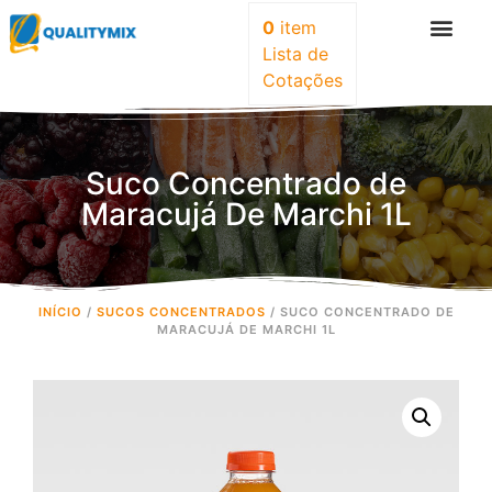
0
item
Lista de
Cotações
Suco Concentrado de
Maracujá De Marchi 1L
INÍCIO
/
SUCOS CONCENTRADOS
/ SUCO CONCENTRADO DE
MARACUJÁ DE MARCHI 1L