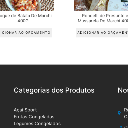
oque de Batata De Marchi
Rondelli de Presunto 
400G
Mussarela De Marchi 40
DICIONAR AO ORÇAMENTO
ADICIONAR AO ORÇAMEN
Categorias dos Produtos
No
Açaí Sport
R
Frutas Congeladas
C
Legumes Congelados
(