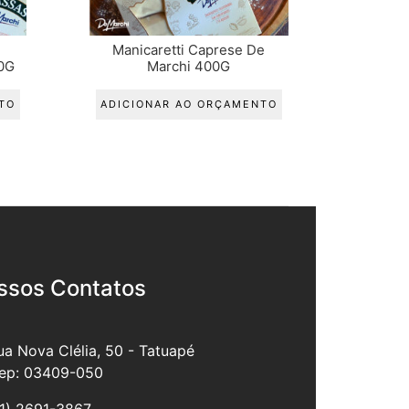
e
Manicaretti Caprese De
0G
Marchi 400G
TO
ADICIONAR AO ORÇAMENTO
ssos Contatos
ua Nova Clélia, 50 - Tatuapé
ep: 03409-050
11) 2691-3867