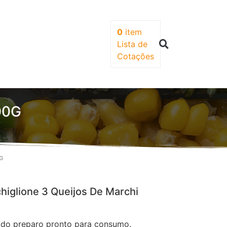
0
item
Lista de
Cotações
00G
G
iglione 3 Queijos De Marchi
ido preparo pronto para consumo.