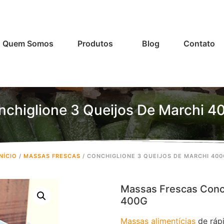
Quem Somos
Produtos
Blog
Contato
nchiglione 3 Queijos De Marchi 4
INÍCIO
/
MASSAS FRESCAS
/ CONCHIGLIONE 3 QUEIJOS DE MARCHI 400
Massas Frescas Conch
400G
Massas alimentícias
de ráp