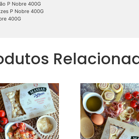
cão P Nobre 400G
Nozes P Nobre 400G
obre 400G
odutos Relaciona